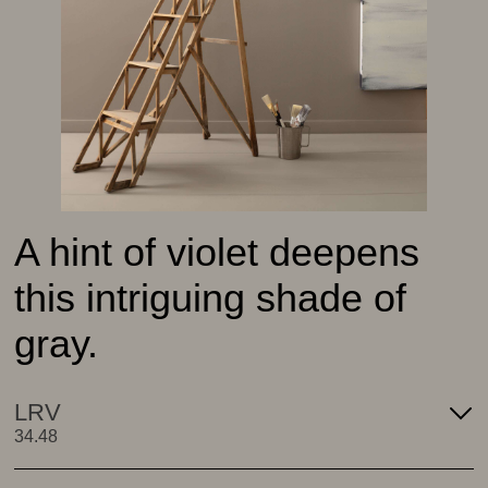
A hint of violet deepens
this intriguing shade of
gray.
LRV
34.48