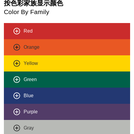
按色彩家族显示颜色
Color By Family
Red
Orange
Yellow
Green
Blue
Purple
Gray