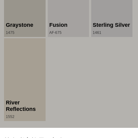
Graystone
Fusion
Sterling Silver
1475
AF-675
1461
River
Reflections
1552