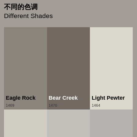
不同的色调
Different Shades
Eagle Rock
Bear Creek
Light Pewter
1469
1470
1464