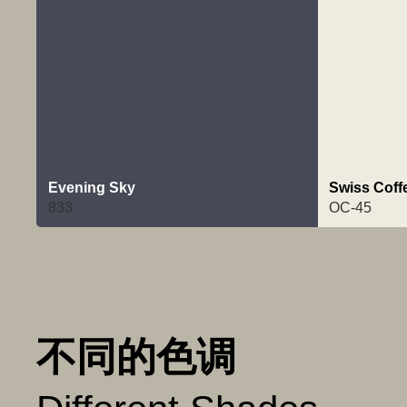
Evening Sky
Swiss Coff
833
OC-45
不同的色调