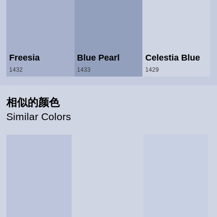
Freesia
Blue Pearl
Celestia Blue
1432
1433
1429
相似的颜色
Similar Colors