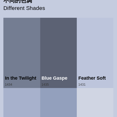
不同的色调
Different Shades
In the Twilight
Blue Gaspe
Feather Soft
1434
1435
1431