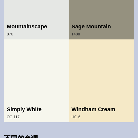
Mountainscape
Sage Mountain
870
1488
Simply White
Windham Cream
OC-117
HC-6