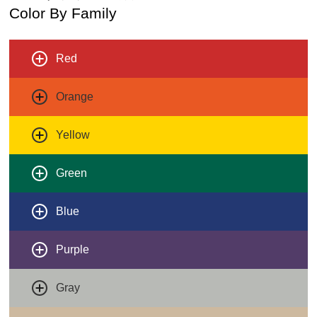
Color By Family
Red
Orange
Yellow
Green
Blue
Purple
Gray