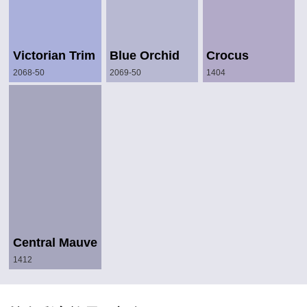
Victorian Trim
Blue Orchid
Crocus
2068-50
2069-50
1404
Central Mauve
1412