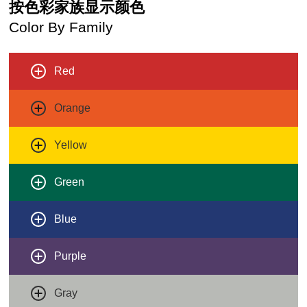
按色彩家族显示颜色
Color By Family
Red
Orange
Yellow
Green
Blue
Purple
Gray