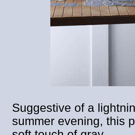
Suggestive of a lightni
summer evening, this p
soft touch of gray.