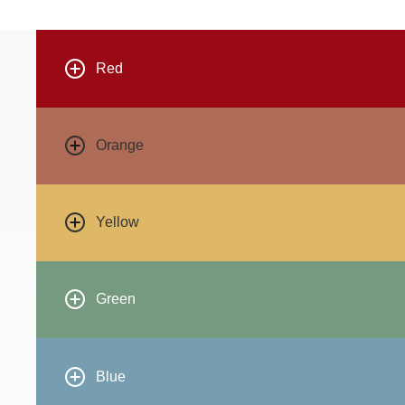
Red
Orange
Yellow
Green
Blue