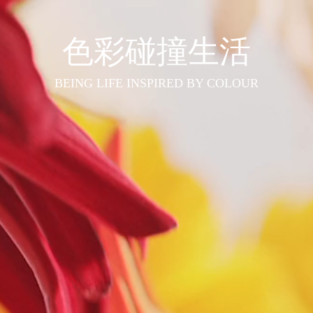
色彩碰撞生活
BEING LIFE INSPIRED BY COLOUR