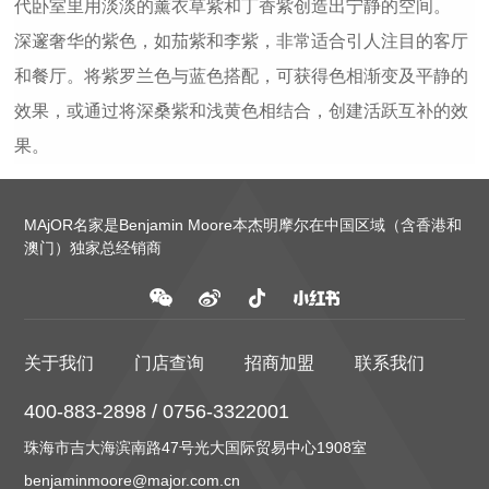
代卧室里用淡淡的薰衣草紫和丁香紫创造出宁静的空间。
深邃奢华的紫色，如茄紫和李紫，非常适合引人注目的客厅
和餐厅。将紫罗兰色与蓝色搭配，可获得色相渐变及平静的
效果，或通过将深桑紫和浅黄色相结合，创建活跃互补的效
果。
MAjOR名家是Benjamin Moore本杰明摩尔在中国区域（含香港和
澳门）独家总经销商
关于我们
门店查询
招商加盟
联系我们
400-883-2898 / 0756-3322001
珠海市吉大海滨南路47号光大国际贸易中心1908室
benjaminmoore@major.com.cn