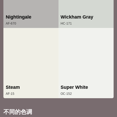
Nightingale
Wickham Gray
AF-670
HC-171
Steam
Super White
AF-15
OC-152
不同的色调