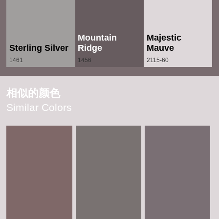
Mountain
Majestic
Sterling Silver
Ridge
Mauve
1461
1456
2115-60
相似的颜色
Similar Colors