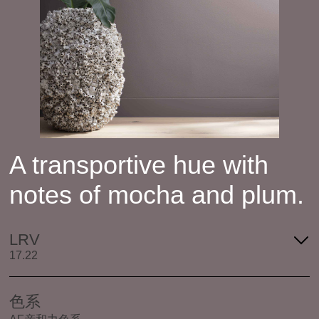
A transportive hue with
notes of mocha and plum.
LRV
17.22
色系