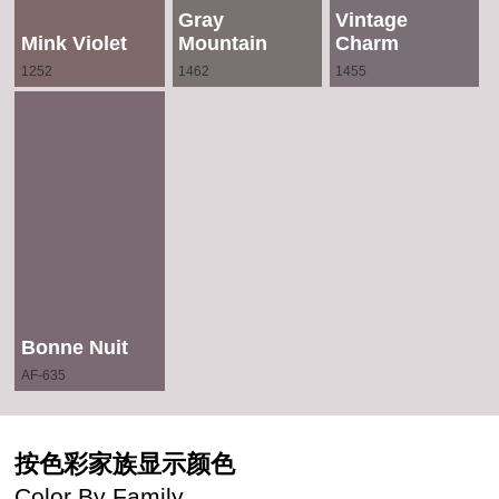
Gray
Vintage
Mink Violet
Mountain
Charm
1252
1462
1455
Bonne Nuit
AF-635
按色彩家族显示颜色
Color By Family