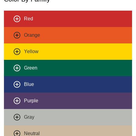
Red
Orange
Yellow
Green
Blue
Purple
Gray
Neutral