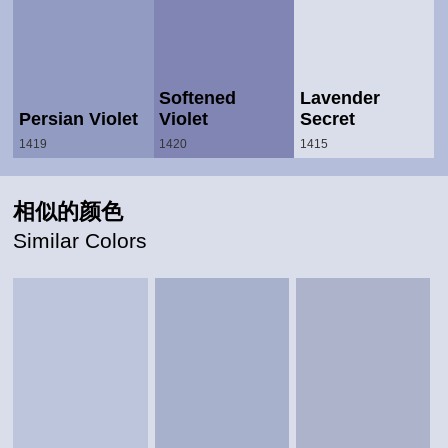
Softened
Lavender
Persian Violet
Violet
Secret
1419
1420
1415
相似的颜色
Similar Colors