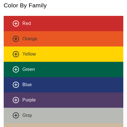
Color By Family
Red
Orange
Yellow
Green
Blue
Purple
Gray