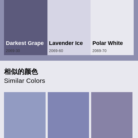
Darkest Grape
Lavender Ice
Polar White
2069-30
2069-60
2069-70
相似的颜色
Similar Colors