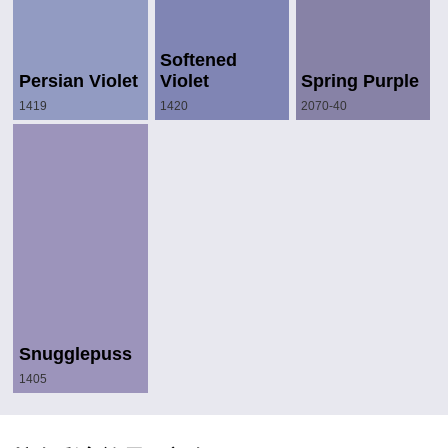
Softened
Persian Violet
Violet
Spring Purple
1419
1420
2070-40
Snugglepuss
1405