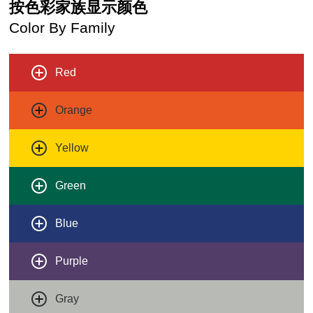
按色彩家族显示颜色
Color By Family
Red
Orange
Yellow
Green
Blue
Purple
Gray