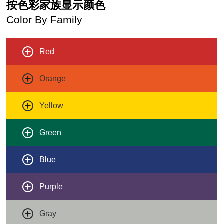
按色彩家族显示颜色
Color By Family
Red
Orange
Yellow
Green
Blue
Purple
Gray