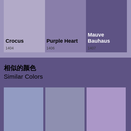
Mauve
Crocus
Purple Heart
Bauhaus
1404
1406
1407
相似的颜色
Similar Colors