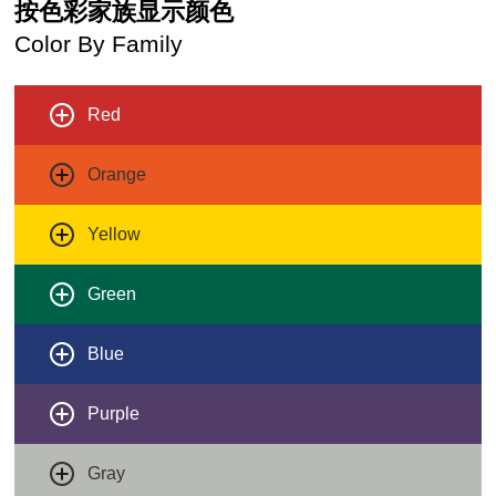
按色彩家族显示颜色
Color By Family
Red
Orange
Yellow
Green
Blue
Purple
Gray