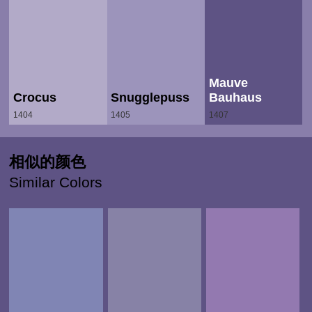
Mauve
Crocus
Snugglepuss
Bauhaus
1404
1405
1407
相似的颜色
Similar Colors