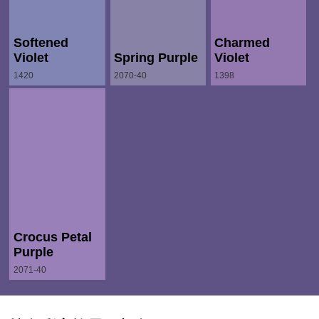
Softened
Charmed
Violet
Spring Purple
Violet
1420
2070-40
1398
Crocus Petal
Purple
2071-40