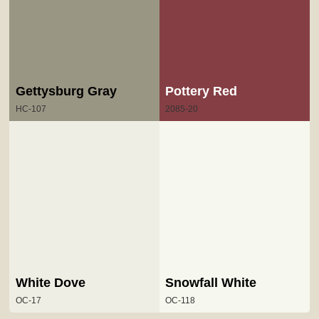
Gettysburg Gray
Pottery Red
HC-107
2085-20
White Dove
Snowfall White
OC-17
OC-118