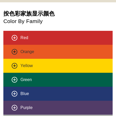
按色彩家族显示颜色
Color By Family
Red
Orange
Yellow
Green
Blue
Purple