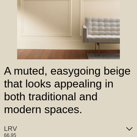
A muted, easygoing beige
that looks appealing in
both traditional and
modern spaces.
LRV
66.95