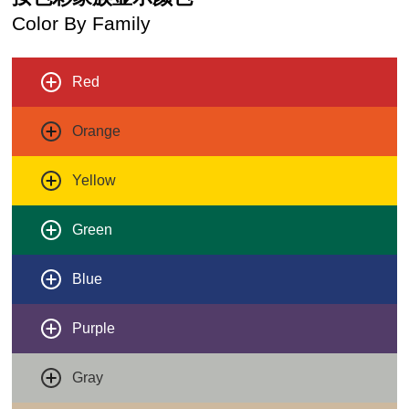
Color By Family
Red
Orange
Yellow
Green
Blue
Purple
Gray