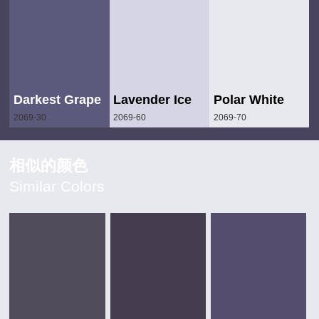
Darkest Grape
Lavender Ice
Polar White
2069-30
2069-60
2069-70
相似的颜色
Similar Colors