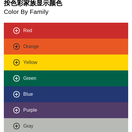
按色彩家族显示颜色
Color By Family
Red
Orange
Yellow
Green
Blue
Purple
Gray