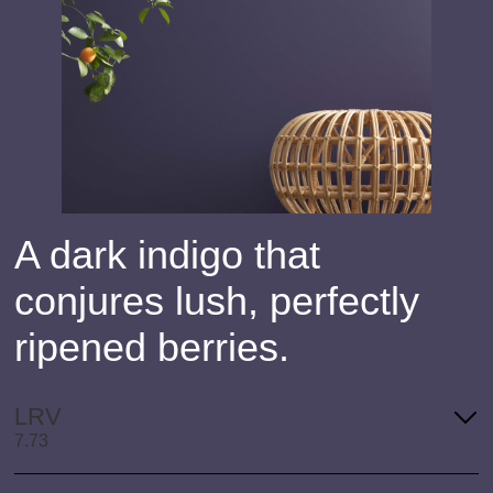
A dark indigo that
conjures lush, perfectly
ripened berries.
LRV
7.73