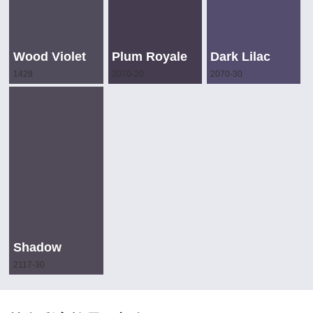
Wood Violet
Plum Royale
Dark Lilac
1428
2070-20
2070-30
Shadow
2117-30