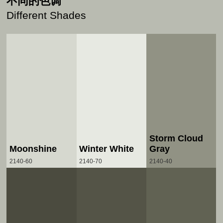
不同的色调
Different Shades
Storm Cloud
Moonshine
Winter White
Gray
2140-60
2140-70
2140-40