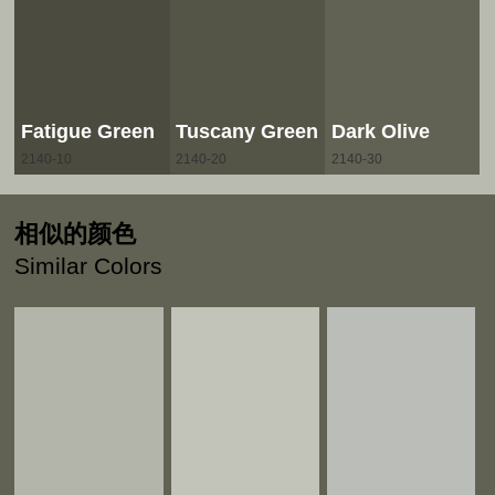
Fatigue Green
Tuscany Green
Dark Olive
2140-10
2140-20
2140-30
相似的颜色
Similar Colors