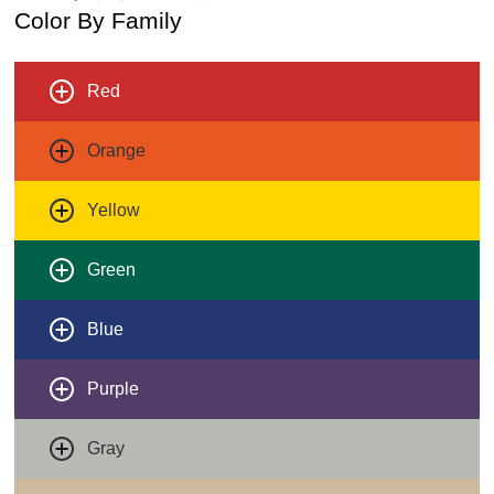
Color By Family
Red
Orange
Yellow
Green
Blue
Purple
Gray