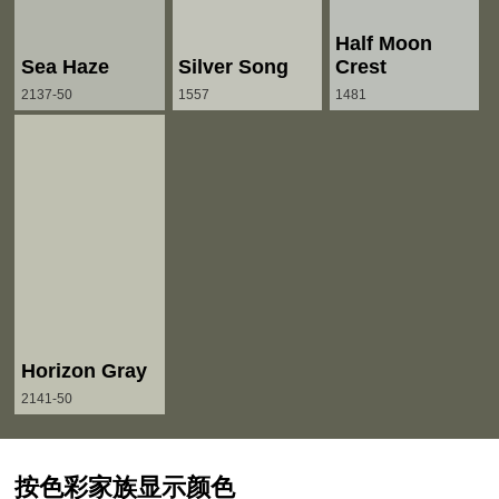
Half Moon
Sea Haze
Silver Song
Crest
2137-50
1557
1481
Horizon Gray
2141-50
按色彩家族显示颜色