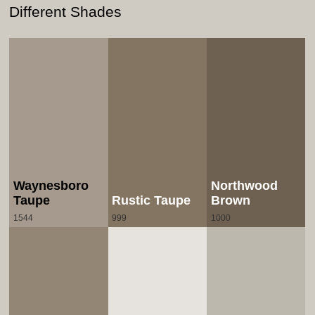
Different Shades
Waynesboro
Northwood
Taupe
Rustic Taupe
Brown
1544
999
1000