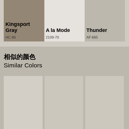
Kingsport
Gray
A la Mode
Thunder
HC-86
2109-70
AF-685
相似的颜色
Similar Colors