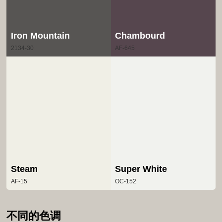
Iron Mountain
Chambourd
2134-30
AF-645
Steam
Super White
AF-15
OC-152
不同的色调