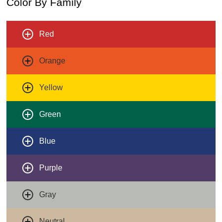
Color By Family
Red
Orange
Yellow
Green
Blue
Purple
Gray
Neutral