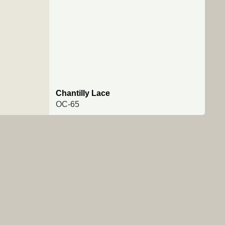
Chantilly Lace
OC-65