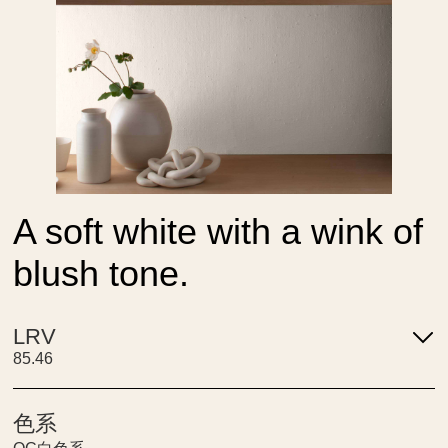
A soft white with a wink of
blush tone.
LRV
85.46
色系