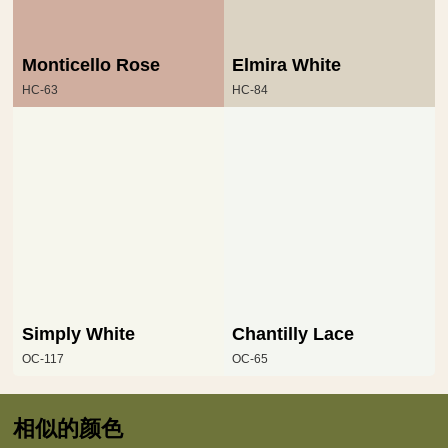
Monticello Rose
Elmira White
HC-63
HC-84
Simply White
Chantilly Lace
OC-117
OC-65
相似的颜色