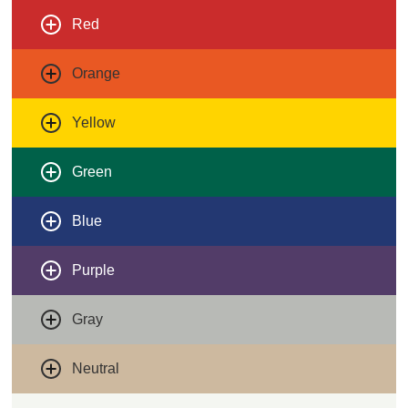
Red
Orange
Yellow
Green
Blue
Purple
Gray
Neutral