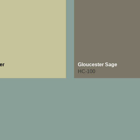
er
Gloucester Sage
HC-100