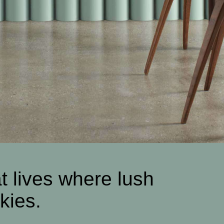
at lives where lush
kies.