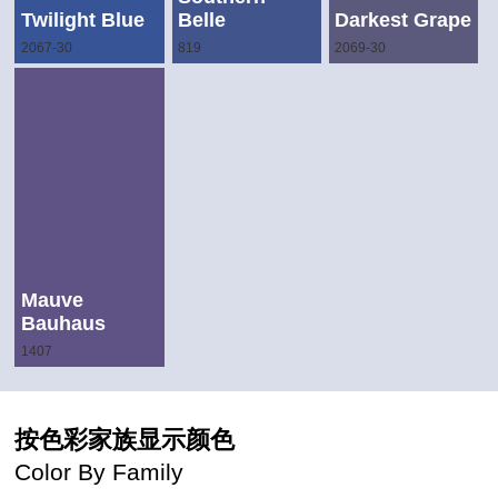
Twilight Blue
Belle
Darkest Grape
2067-30
819
2069-30
Mauve
Bauhaus
1407
按色彩家族显示颜色
Color By Family