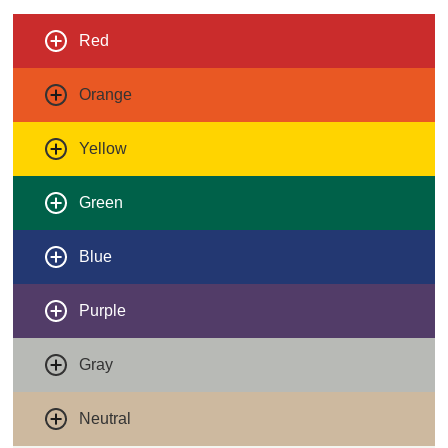
Red
Orange
Yellow
Green
Blue
Purple
Gray
Neutral