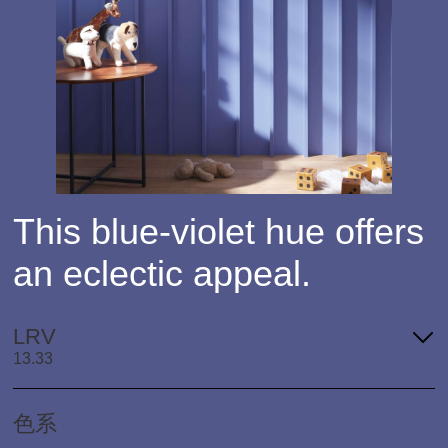
This blue-violet hue offers
an eclectic appeal.
LRV
13.33
色系