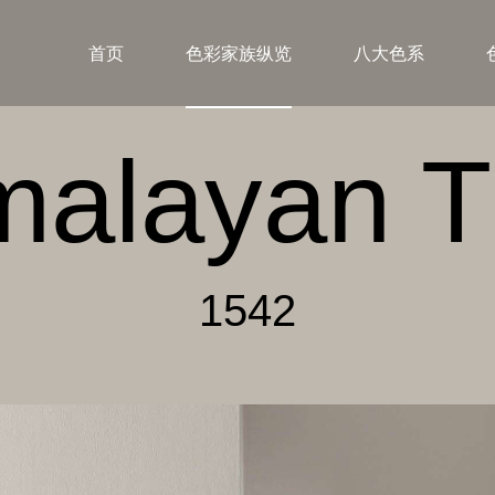
首页
色彩家族纵览
八大色系
malayan T
1542