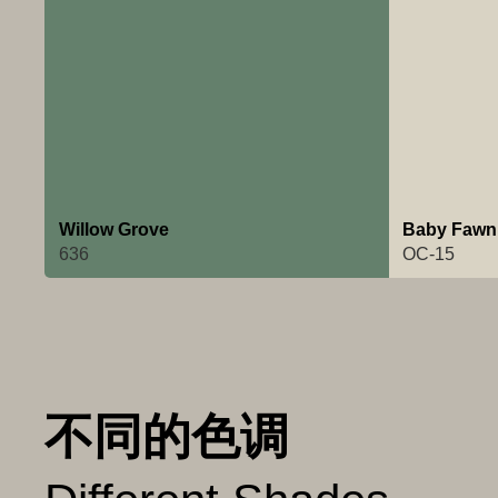
Willow Grove
Baby Fawn
636
OC-15
不同的色调