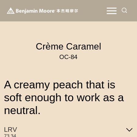
Crème Caramel
OC-84
A creamy peach that is
soft enough to work as a
neutral.
LRV
73.34