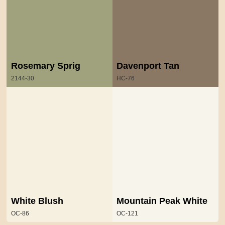
Rosemary Sprig
Davenport Tan
2144-30
HC-76
White Blush
Mountain Peak White
OC-86
OC-121