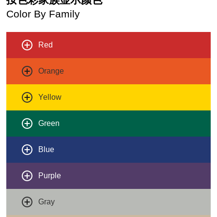
Color By Family
Red
Orange
Yellow
Green
Blue
Purple
Gray