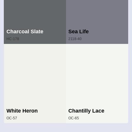
Charcoal Slate
Sea Life
HC-178
2118-40
White Heron
Chantilly Lace
OC-57
OC-65