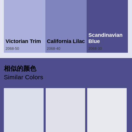
Scandinavian
Victorian Trim
California Lilac
Blue
2068-50
2068-40
2068-30
相似的颜色
Similar Colors