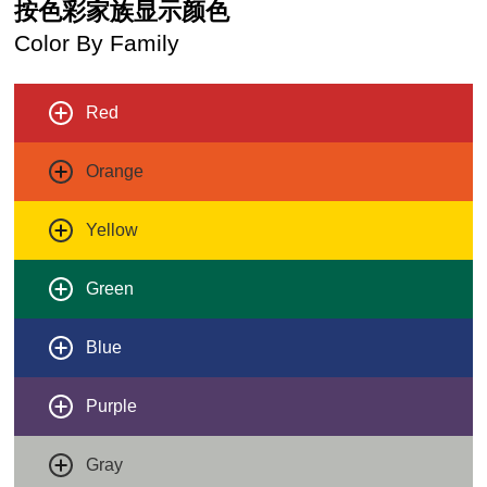
按色彩家族显示颜色
Color By Family
Red
Orange
Yellow
Green
Blue
Purple
Gray