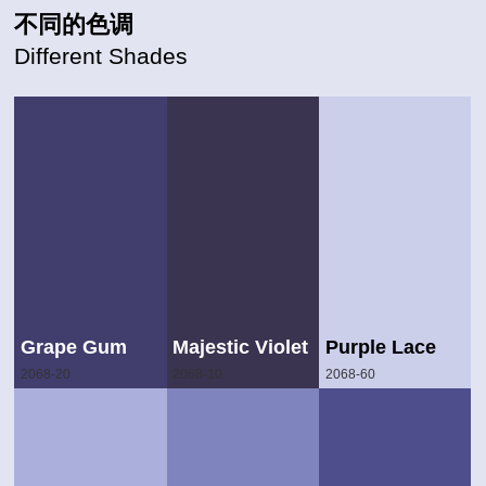
不同的色调
Different Shades
Grape Gum
Majestic Violet
Purple Lace
2068-20
2068-10
2068-60