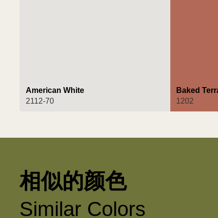
American White
Baked Terr
2112-70
1202
相似的颜色
Similar Colors