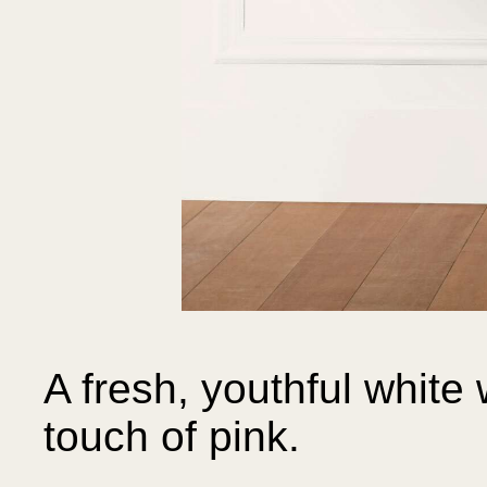
A fresh, youthful white w
touch of pink.