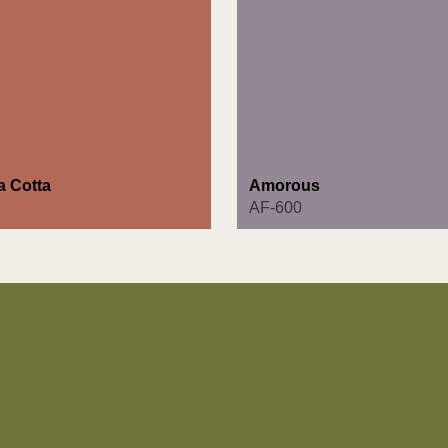
a Cotta
Amorous
AF-600