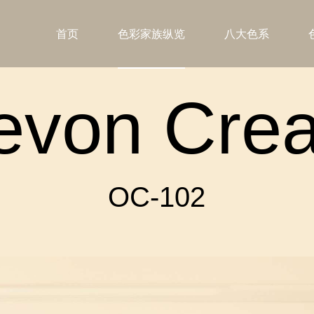
首页
色彩家族纵览
八大色系
evon Cre
OC-102