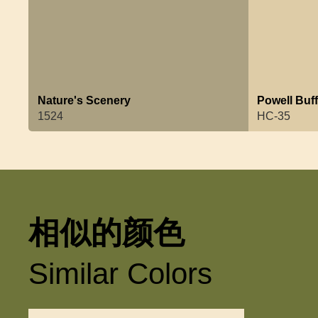
Nature's Scenery
Powell Buf
1524
HC-35
相似的颜色
Similar Colors