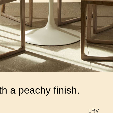
th a peachy finish.
LRV