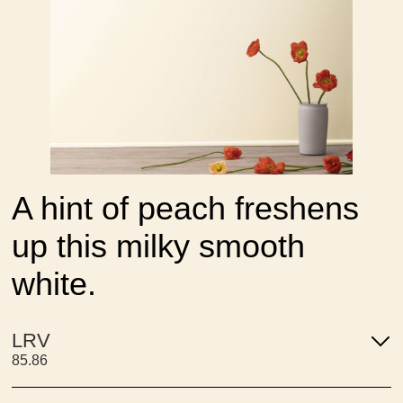
A hint of peach freshens
up this milky smooth
white.
LRV
85.86