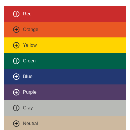
Red
Orange
Yellow
Green
Blue
Purple
Gray
Neutral