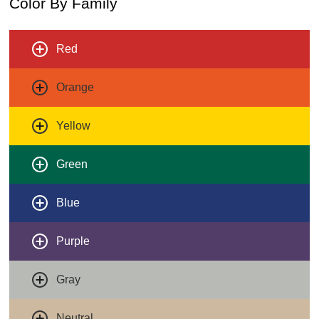
Color By Family
Red
Orange
Yellow
Green
Blue
Purple
Gray
Neutral