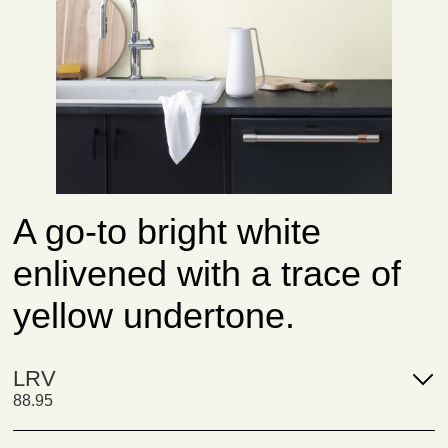
A go-to bright white
enlivened with a trace of
yellow undertone.
LRV
88.95