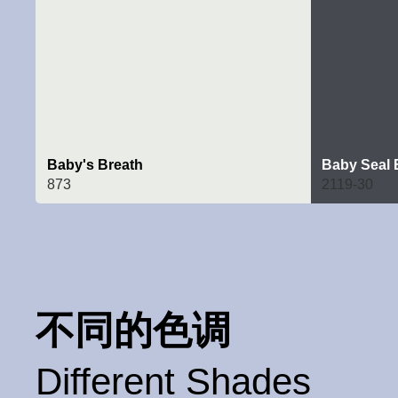
Baby's Breath
Baby Seal 
873
2119-30
不同的色调
Different Shades