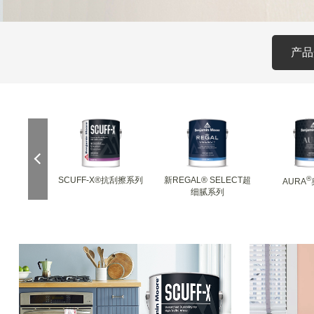
产品
®
美缝剂
SCUFF-X®抗刮擦系列
新REGAL® SELECT超
AURA
细腻系列