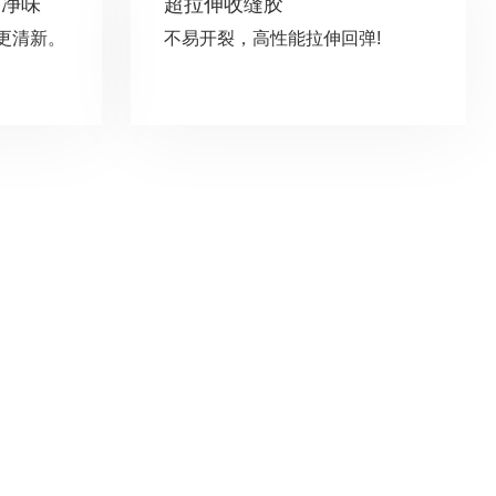
0超净味
超拉伸收缝胶
更清新。
不易开裂，高性能拉伸回弹!