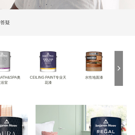
者答疑
BATH&SPA奥
CEILING PAINT专业天
水性地面漆
INSL-
拉浴室
花漆