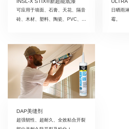
INSL-X STIX®新超能底漆
ULTRA
可应用于墙面、石膏、天花、隔音
日晒雨
砖、木材、塑料、陶瓷、PVC、镀
霉。
锌金属、铝、混凝土、
DAP美缝剂
超强韧性、超耐久、全效粘合开裂