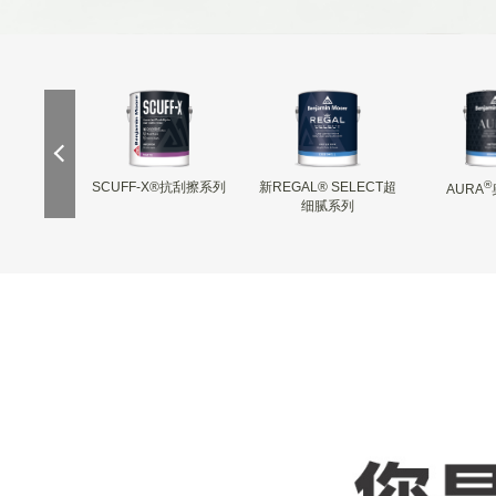
®
美缝剂
SCUFF-X®抗刮擦系列
新REGAL® SELECT超
AURA
细腻系列