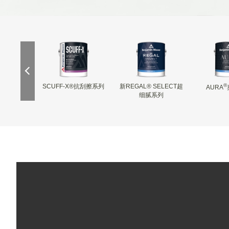
®
美缝剂
SCUFF-X®抗刮擦系列
新REGAL® SELECT超
AURA
细腻系列