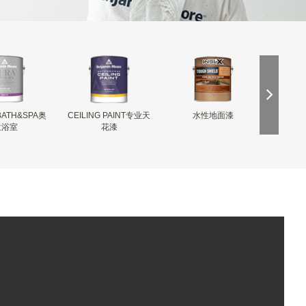
BATH&SPA奥
CEILING PAINT专业天
水性地面漆
INSL-
拉浴室
花漆