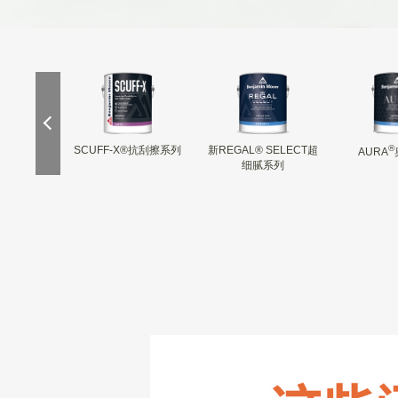
®
美缝剂
SCUFF-X®抗刮擦系列
新REGAL® SELECT超
AURA
细腻系列