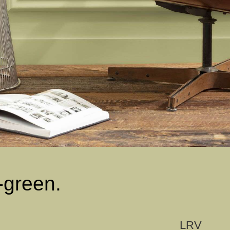
-green.
LRV