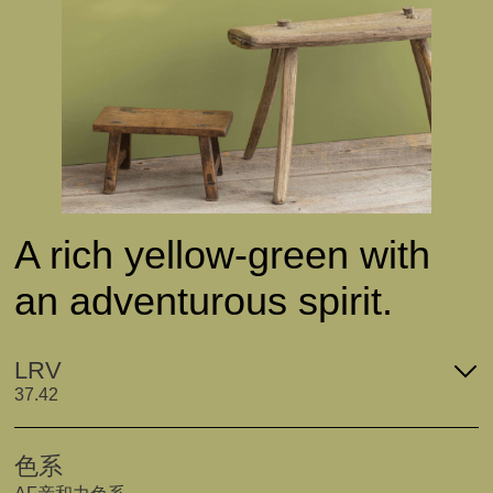
A rich yellow-green with
an adventurous spirit.
LRV
37.42
色系