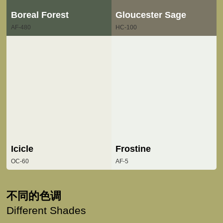
Boreal Forest
Gloucester Sage
AF-480
HC-100
Icicle
Frostine
OC-60
AF-5
不同的色调
Different Shades