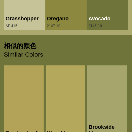
Grasshopper
Oregano
Avocado
AF-415
2147-10
2145-10
相似的颜色
Similar Colors
Brookside