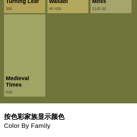
Turning Leaf
Wasabi
Moss
384
AF-430
2145-30
Medieval
Times
530
按色彩家族显示颜色
Color By Family