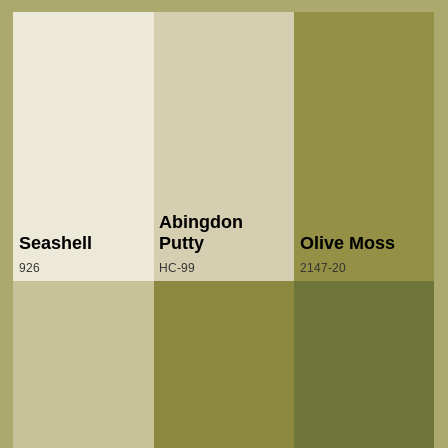
Abingdon
Seashell
Putty
Olive Moss
926
HC-99
2147-20