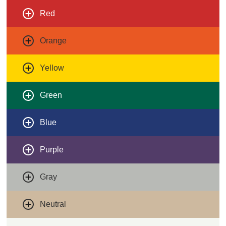
Red
Orange
Yellow
Green
Blue
Purple
Gray
Neutral