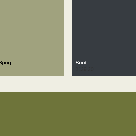
Sprig
Soot
2129-20