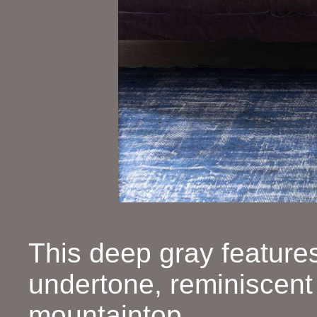
This deep gray features
undertone, reminiscent
mountaintop.