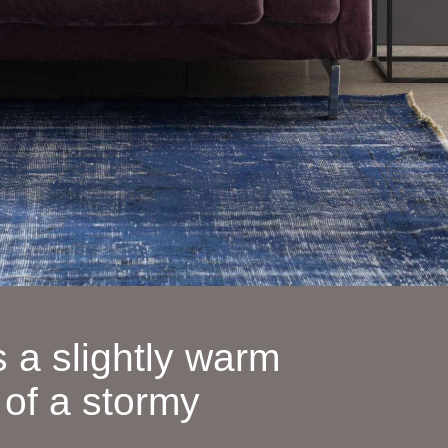
 a slightly warm
 of a stormy