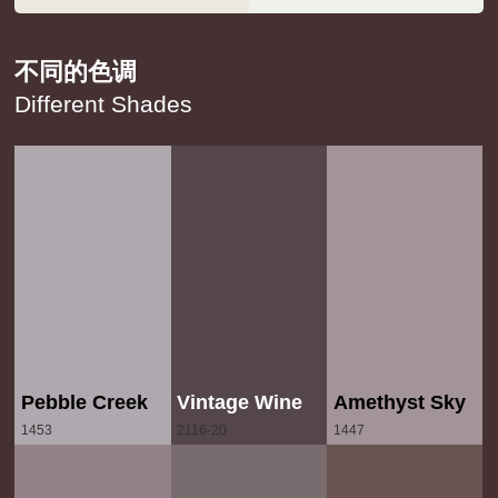
不同的色调
Different Shades
Pebble Creek
Vintage Wine
Amethyst Sky
1453
2116-20
1447