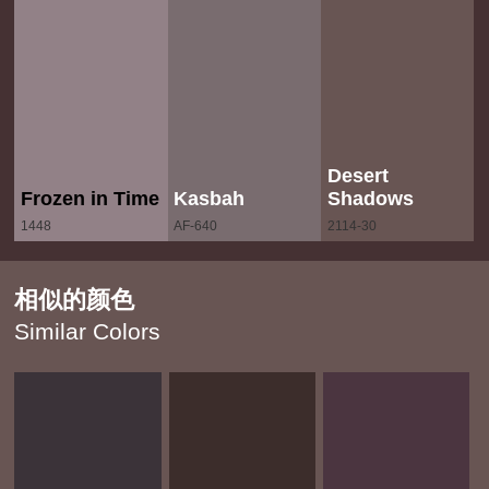
Desert
Frozen in Time
Kasbah
Shadows
1448
AF-640
2114-30
相似的颜色
Similar Colors