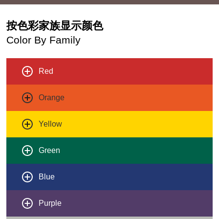
按色彩家族显示颜色
Color By Family
Red
Orange
Yellow
Green
Blue
Purple