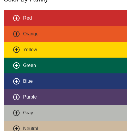
Red
Orange
Yellow
Green
Blue
Purple
Gray
Neutral