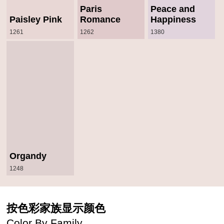
Paris
Peace and
Paisley Pink
Romance
Happiness
1261
1262
1380
Organdy
1248
按色彩家族显示颜色
Color By Family