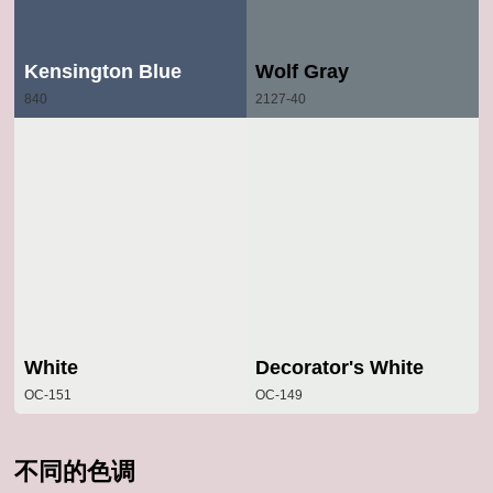
Kensington Blue
Wolf Gray
840
2127-40
White
Decorator's White
OC-151
OC-149
不同的色调