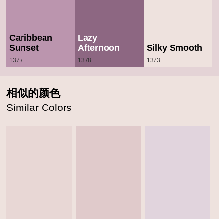
Caribbean
Lazy
Sunset
Afternoon
Silky Smooth
1377
1378
1373
相似的颜色
Similar Colors