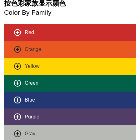
按色彩家族显示颜色
Color By Family
Red
Orange
Yellow
Green
Blue
Purple
Gray