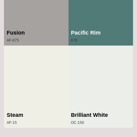
Fusion
Pacific Rim
AF-675
678
Steam
Brilliant White
AF-15
OC-150