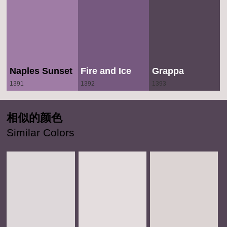
Naples Sunset
Fire and Ice
Grappa
1391
1392
1393
相似的颜色
Similar Colors