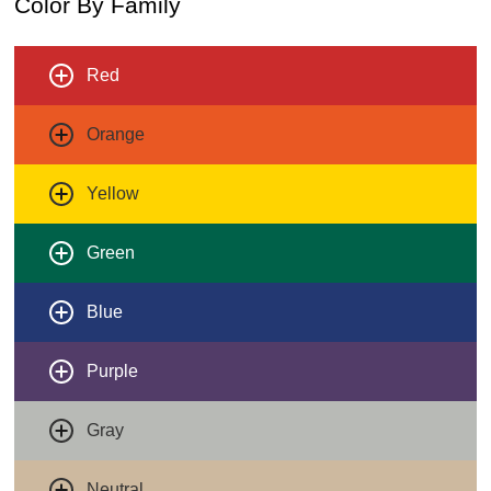
Color By Family
Red
Orange
Yellow
Green
Blue
Purple
Gray
Neutral