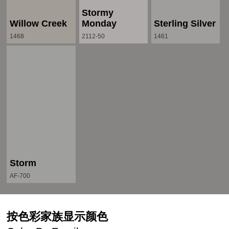
Stormy
Willow Creek
Monday
Sterling Silver
1468
2112-50
1461
Storm
AF-700
按色彩家族显示颜色