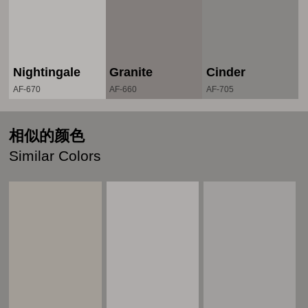
Nightingale
Granite
Cinder
AF-670
AF-660
AF-705
相似的颜色
Similar Colors