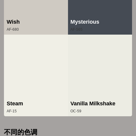
Wish
Mysterious
AF-680
AF-565
Steam
Vanilla Milkshake
AF-15
OC-59
不同的色调