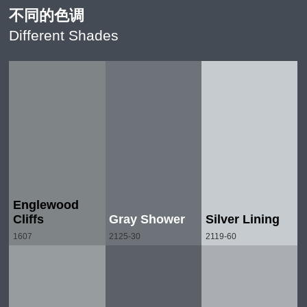
不同的色调
Different Shades
Englewood
Cliffs
Gray Shower
Silver Lining
1607
2125-30
2119-60