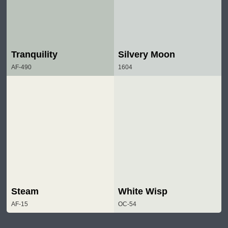
Tranquility
Silvery Moon
AF-490
1604
Steam
White Wisp
AF-15
OC-54