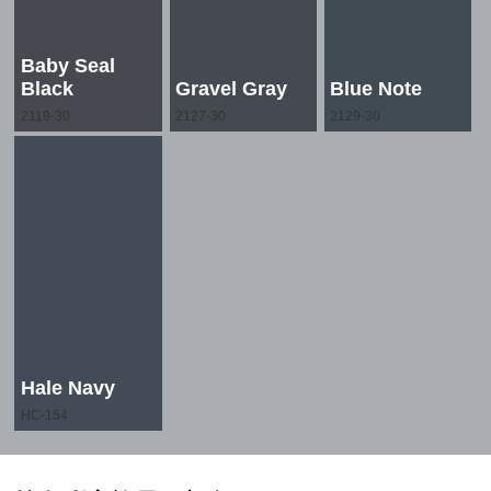
Baby Seal
Black
Gravel Gray
Blue Note
2119-30
2127-30
2129-30
Hale Navy
HC-154