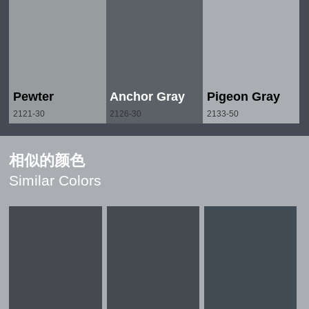
Pewter
Anchor Gray
Pigeon Gray
2121-30
2126-30
2133-50
相似的颜色
Similar Colors