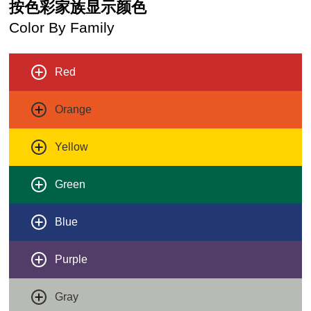
按色彩家族显示颜色
Color By Family
Red
Orange
Yellow
Green
Blue
Purple
Gray