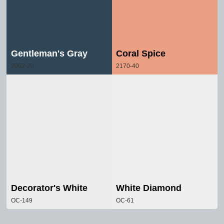
Gentleman's Gray
Coral Spice
2062-20
2170-40
Decorator's White
White Diamond
OC-149
OC-61