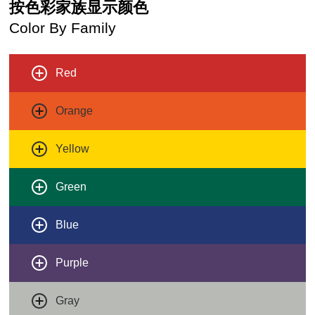
按色彩家族显示颜色
Color By Family
Red
Orange
Yellow
Green
Blue
Purple
Gray