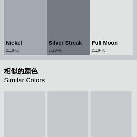
Nickel
Silver Streak
Full Moon
2119-50
2119-40
2119-70
相似的颜色
Similar Colors