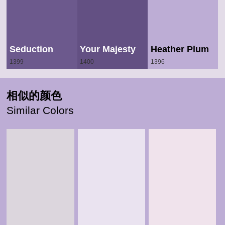
Seduction
Your Majesty
Heather Plum
1399
1400
1396
相似的颜色
Similar Colors