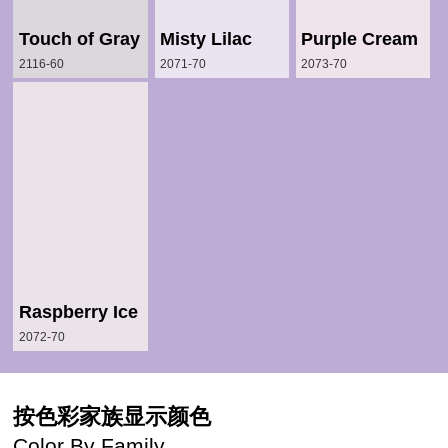
Touch of Gray
Misty Lilac
Purple Cream
2116-60
2071-70
2073-70
Raspberry Ice
2072-70
按色彩家族显示颜色
Color By Family