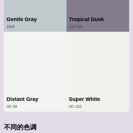
Gentle Gray
Tropical Dusk
1626
2117-40
Distant Gray
Super White
OC-68
OC-152
不同的色调