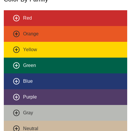
Red
Orange
Yellow
Green
Blue
Purple
Gray
Neutral