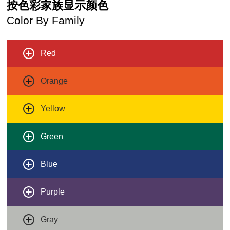
按色彩家族显示颜色
Color By Family
Red
Orange
Yellow
Green
Blue
Purple
Gray