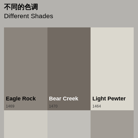
不同的色调
Different Shades
Eagle Rock
Bear Creek
Light Pewter
1469
1470
1464