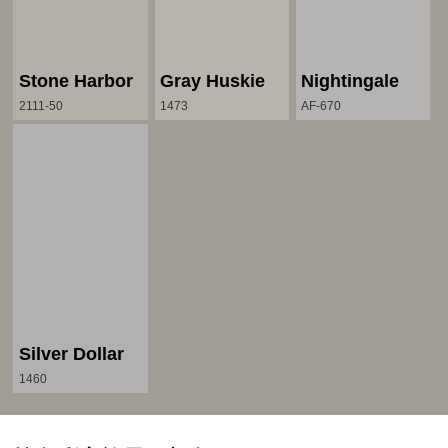
Stone Harbor
Gray Huskie
Nightingale
2111-50
1473
AF-670
Silver Dollar
1460