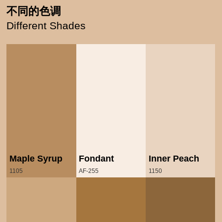
不同的色调
Different Shades
Maple Syrup
Fondant
Inner Peach
1105
AF-255
1150