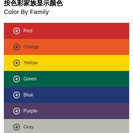
按色彩家族显示颜色
Color By Family
Red
Orange
Yellow
Green
Blue
Purple
Gray