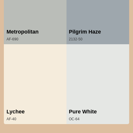
Metropolitan
Pilgrim Haze
AF-690
2132-50
Lychee
Pure White
AF-40
OC-64