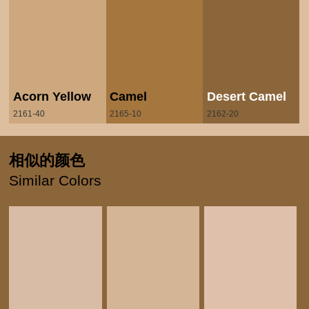
Acorn Yellow
Camel
Desert Camel
2161-40
2165-10
2162-20
相似的颜色
Similar Colors