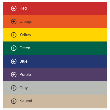
Red
Orange
Yellow
Green
Blue
Purple
Gray
Neutral