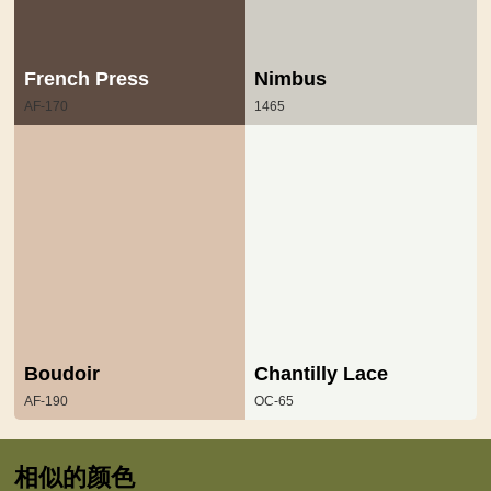
French Press
Nimbus
AF-170
1465
Boudoir
Chantilly Lace
AF-190
OC-65
相似的颜色