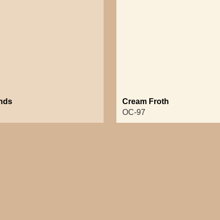
nds
Cream Froth
OC-97