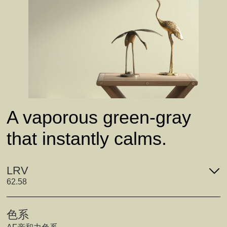
A vaporous green-gray
that instantly calms.
LRV
62.58
色系