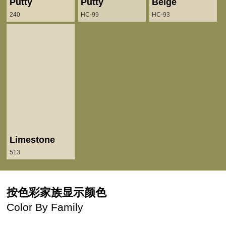
Putty
Putty
Beige
240
HC-99
HC-93
Limestone
513
按色彩家族显示颜色
Color By Family