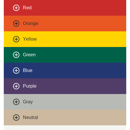
Red
Orange
Yellow
Green
Blue
Purple
Gray
Neutral