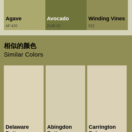
Agave
Avocado
Winding Vines
AF-420
2145-10
532
相似的颜色
Similar Colors
Delaware
Abingdon
Carrington