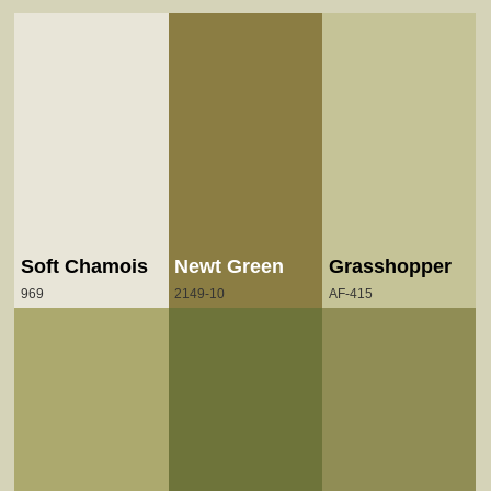
Soft Chamois
Newt Green
Grasshopper
969
2149-10
AF-415