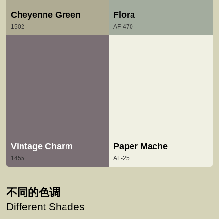
Cheyenne Green
Flora
1502
AF-470
Vintage Charm
Paper Mache
1455
AF-25
不同的色调
Different Shades